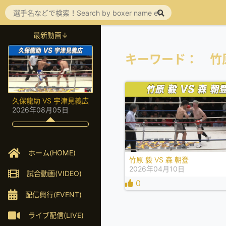
最新動画↓
キーワード： 竹
久保龍助 VS 宇津見義広
2026年08月05日
ホーム(HOME)
竹原 毅 VS 森 朝登
2026年04月10日
試合動画(VIDEO)
0
配信興行(EVENT)
ライブ配信(LIVE)