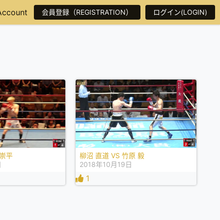
Account
会員登録（REGISTRATION）
ログイン(LOGIN)
 崇平
柳沼 直道 VS 竹原 毅
日
2018年10月19日
1