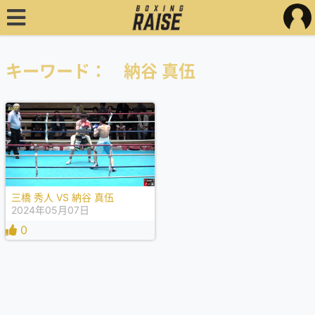
キーワード： 納谷 真伍
三橋 秀人 VS 納谷 真伍
2024年05月07日
0