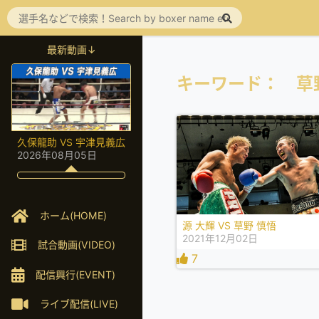
最新動画↓
キーワード： 草
久保龍助 VS 宇津見義広
2026年08月05日
ホーム(HOME)
源 大輝 VS 草野 慎悟
2021年12月02日
試合動画(VIDEO)
7
配信興行(EVENT)
ライブ配信(LIVE)