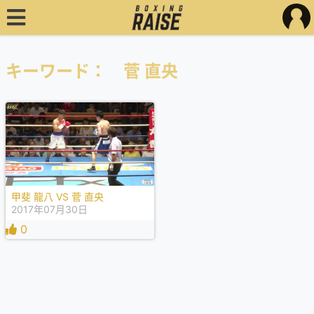
キーワード： 菅 直央
甲斐 龍八 VS 菅 直央
2017年07月30日
0