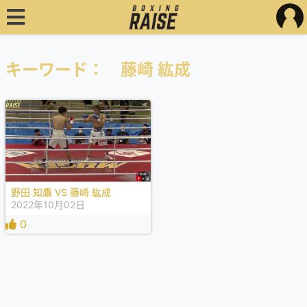
キーワード： 藤崎 紘成
野田 知鷹 VS 藤崎 紘成
2022年10月02日
0