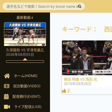
最新動画↓
キーワード： 西
久保龍助 VS 宇津見義広
2026年08月05日
ホーム(HOME)
柴田 明雄 VS 西田 光
2016年08月28日
試合動画(VIDEO)
2
配信興行(EVENT)
ライブ配信(LIVE)