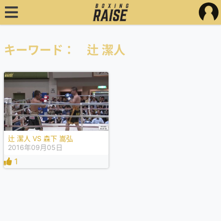
キーワード： 辻 潔人
辻 潔人 VS 森下 嵩弘
2016年09月05日
1