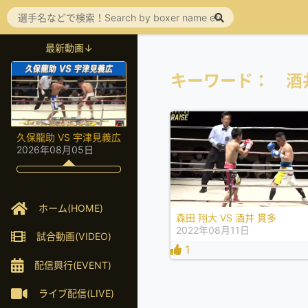
最新動画↓
キーワード： 酒
久保龍助 VS 宇津見義広
2026年08月05日
ホーム(HOME)
森田 翔大 VS 酒井 貫多
2022年08月11日
試合動画(VIDEO)
1
配信興行(EVENT)
ライブ配信(LIVE)