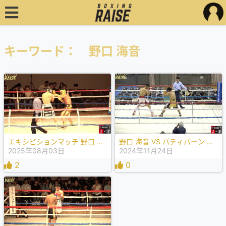
キーワード： 野口 海音
エキシビションマッチ 野口 海音 VS 福重 浩輝
野口 海音 VS パティパーン クロンクラーン
2025年08月03日
2024年11月24日
2
0