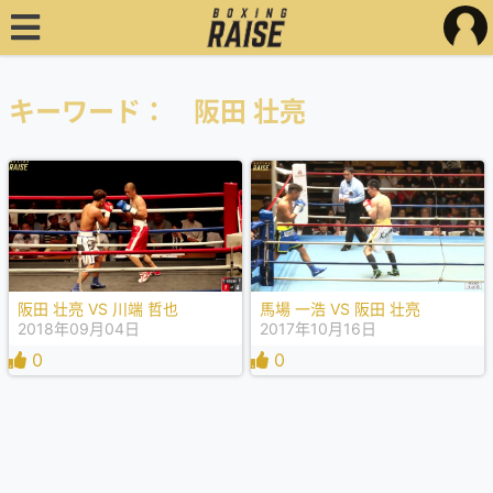
キーワード： 阪田 壮亮
馬場 一浩 VS 阪田 壮亮
阪田 壮亮 VS 川端 哲也
2017年10月16日
2018年09月04日
0
0