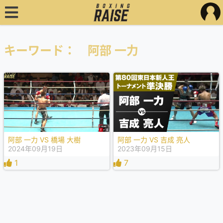
キーワード： 阿部 一力
阿部 一力 VS 橋場 大樹
阿部 一力 VS 吉成 亮人
2024年09月19日
2023年09月15日
1
7