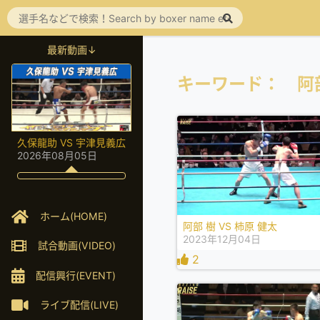
最新動画↓
キーワード： 阿
久保龍助 VS 宇津見義広
2026年08月05日
ホーム(HOME)
阿部 樹 VS 柿原 健太
2023年12月04日
試合動画(VIDEO)
2
配信興行(EVENT)
ライブ配信(LIVE)