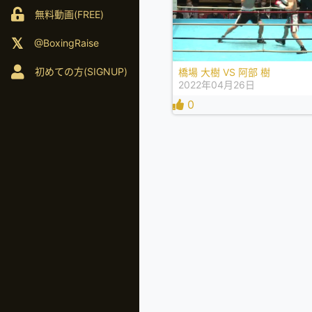
無料動画(FREE)
@BoxingRaise
初めての方(SIGNUP)
橋場 大樹 VS 阿部 樹
2022年04月26日
0