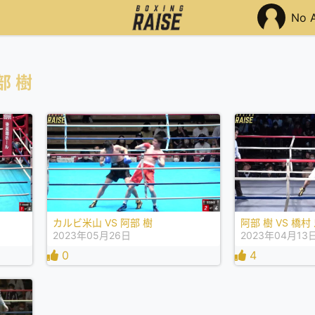
No 
部 樹
カルビ米山 VS 阿部 樹
阿部 樹 VS 橋村
2023年05月26日
2023年04月13
0
4