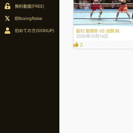
無料動画(FREE)
@BoxingRaise
初めての方(SIGNUP)
飯村 樹輝弥 VS 池側 純
2020年10月14日
2