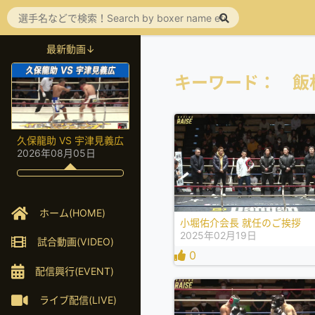
最新動画↓
キーワード： 飯
久保龍助 VS 宇津見義広
2026年08月05日
ホーム(HOME)
小堀佑介会長 就任のご挨拶
2025年02月19日
試合動画(VIDEO)
0
配信興行(EVENT)
ライブ配信(LIVE)