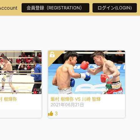
Account
会員登録（REGISTRATION）
ログイン(LOGIN)
飯村 樹輝弥
飯村 樹輝弥 VS 川崎 智輝
日
2021年06月21日
3