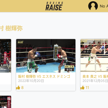
No 
村 樹輝弥
飯村 樹輝弥 VS エスネス ドミンゴ
奥本 貴之 VS 
2022年10月20日
2021年12月05
8
11