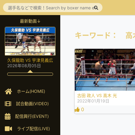
最新動画↓
キーワード： 高
久保龍助 VS 宇津見義広
2026年08月05日
ホーム(HOME)
古田 政人 VS 高木 光
2022年01月19日
試合動画(VIDEO)
0
配信興行(EVENT)
ライブ配信(LIVE)