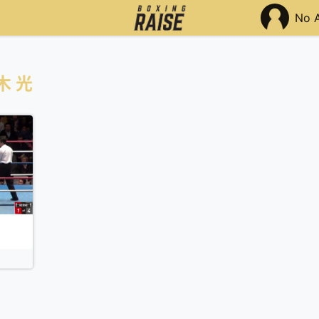
No 
木 光