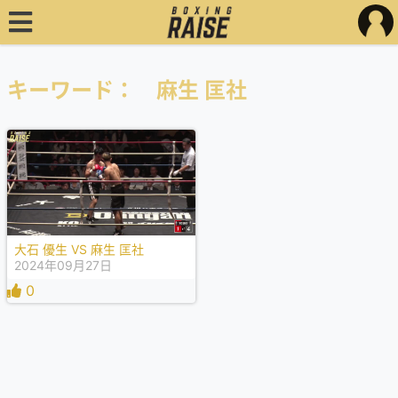
キーワード： 麻生 匡社
大石 優生 VS 麻生 匡社
2024年09月27日
0