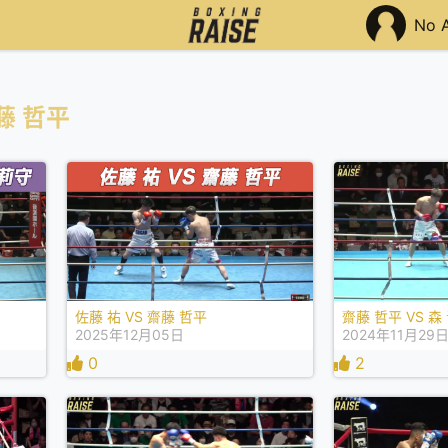
No 
藤 哲平
佐藤 祐 VS 齋藤 哲平
齋藤 哲平 VS 森
2025年12月05日
2024年11月29
0
2