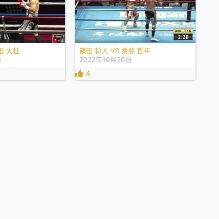
田 大杜
篠田 将人 VS 齋藤 哲平
日
2022年10月20日
4