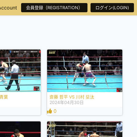
Account
会員登録（REGISTRATION）
ログイン(LOGIN)
 青葉
齋藤 哲平 VS 川村 栞汰
日
2024年04月30日
0