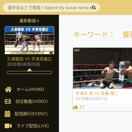
最新動画↓
キーワード： 齋
久保龍助 VS 宇津見義広
2026年08月05日
ホーム(HOME)
宇津木 秀 VS 齋藤 陽二
2018年06月07日
試合動画(VIDEO)
21
配信興行(EVENT)
ライブ配信(LIVE)