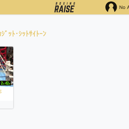
No 
ｯﾄ･ｼｯﾄｻｲﾄｰﾝ
志