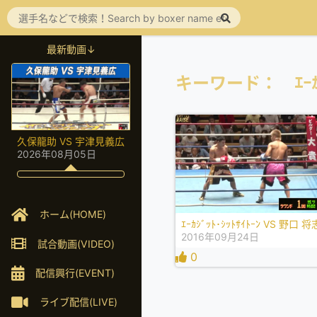
最新動画↓
キーワード： ｴｰｶｼﾞ
久保龍助 VS 宇津見義広
2026年08月05日
ホーム(HOME)
ｴｰｶｼﾞｯﾄ･ｼｯﾄｻｲﾄｰﾝ VS 野口 将
2016年09月24日
試合動画(VIDEO)
0
配信興行(EVENT)
ライブ配信(LIVE)