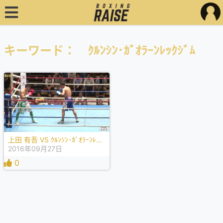
キーワード： ｸﾙﾝｼﾝ･ｶﾞｵﾗｰﾝﾚｯｸｼﾞﾑ
上田 有吾 VS ｸﾙﾝｼﾝ･ｶﾞｵﾗｰﾝﾚｯｸｼﾞﾑ
2016年09月27日
0