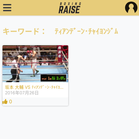
キーワード： ﾃｨｱﾝﾃﾞｰﾝ･ﾁｬｲﾖﾝｼﾞﾑ
坂本 大輔 VS ﾃｨｱﾝﾃﾞｰﾝ･ﾁｬｲﾖﾝｼﾞﾑ
2016年07月26日
0