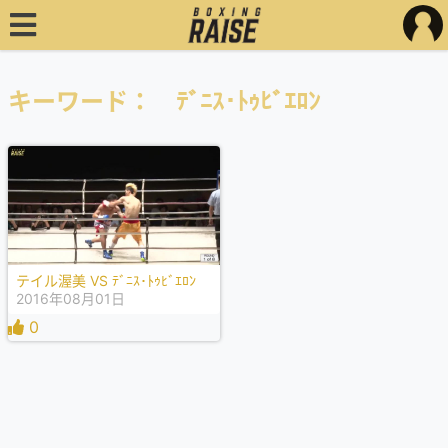
キーワード： ﾃﾞﾆｽ･ﾄｩﾋﾞｴﾛﾝ
テイル渥美 VS ﾃﾞﾆｽ･ﾄｩﾋﾞｴﾛﾝ
2016年08月01日
0