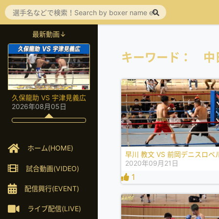
最新動画↓
キーワード： 中日
久保龍助 VS 宇津見義広
2026年08月05日
ホーム(HOME)
早川 教文 VS 前岡デニスロベ
2020年09月21日
試合動画(VIDEO)
1
配信興行(EVENT)
ライブ配信(LIVE)