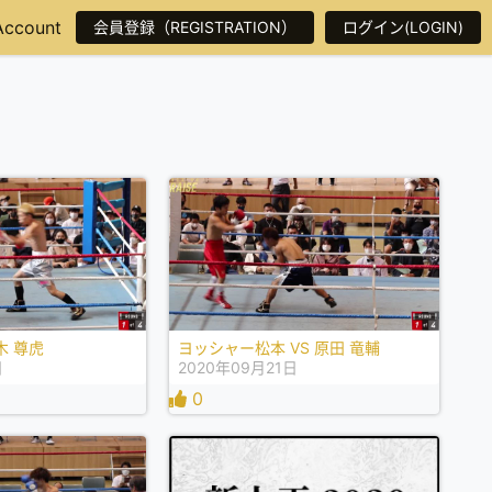
Account
会員登録（REGISTRATION）
ログイン(LOGIN)
木 尊虎
ヨッシャー松本 VS 原田 竜輔
日
2020年09月21日
0