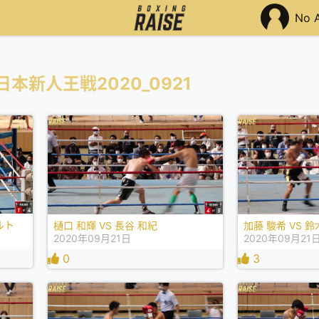
No 
本新人王戦2020_0921
ルト
樋口 和輝 VS 長谷 和紀
加藤 駿希 VS 鈴
2020年09月21日
2020年09月21
0
3