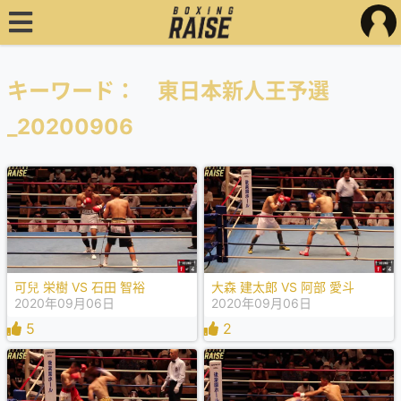
キーワード： 東日本新人王予選
_20200906
可兒 栄樹 VS 石田 智裕
大森 建太郎 VS 阿部 愛斗
2020年09月06日
2020年09月06日
5
2