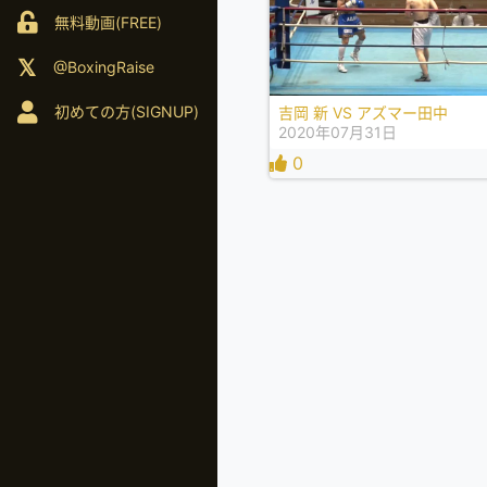
無料動画(FREE)
@BoxingRaise
初めての方(SIGNUP)
吉岡 新 VS アズマー田中
2020年07月31日
0