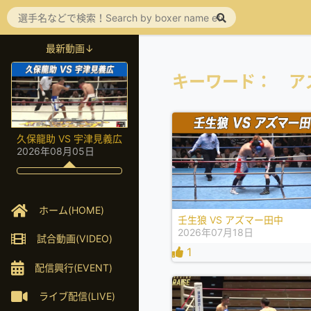
最新動画↓
キーワード： ア
久保龍助 VS 宇津見義広
2026年08月05日
ホーム(HOME)
壬生狼 VS アズマー田中
2026年07月18日
試合動画(VIDEO)
1
配信興行(EVENT)
ライブ配信(LIVE)