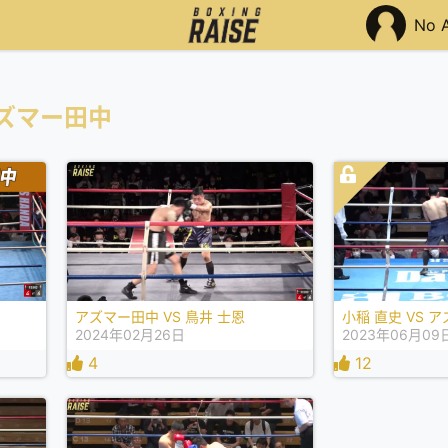
No 
ズマー田中
アズマー田中 VS 鳥井 士恩
小稲 直史 VS 
2024年02月26日
2023年06月09
4
12